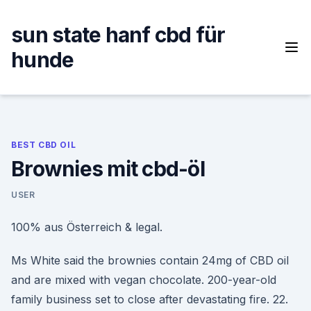
Skip
to
sun state hanf cbd für
content
hunde
BEST CBD OIL
Brownies mit cbd-öl
USER
100% aus Österreich & legal.
Ms White said the brownies contain 24mg of CBD oil
and are mixed with vegan chocolate. 200-year-old
family business set to close after devastating fire. 22.