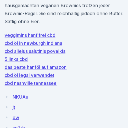
hausgemachten veganen Brownies trotzen jeder
Brownie-Regel. Sie sind reichhaltig jedoch ohne Butter.
Saftig ohne Eier.
veggimins hanf frei cbd
cbd öl in newburgh indiana
cbd aliejus salutinis poveikis
5 links cbd
das beste hanföl auf amazon
cbd öl legal verwendet
cbd nashville tennessee
NKUAu
jt
dw
seZrh