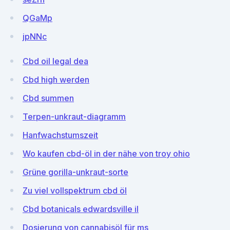
QGaMp
jpNNc
Cbd oil legal dea
Cbd high werden
Cbd summen
Terpen-unkraut-diagramm
Hanfwachstumszeit
Wo kaufen cbd-öl in der nähe von troy ohio
Grüne gorilla-unkraut-sorte
Zu viel vollspektrum cbd öl
Cbd botanicals edwardsville il
Dosierung von cannabisöl für ms