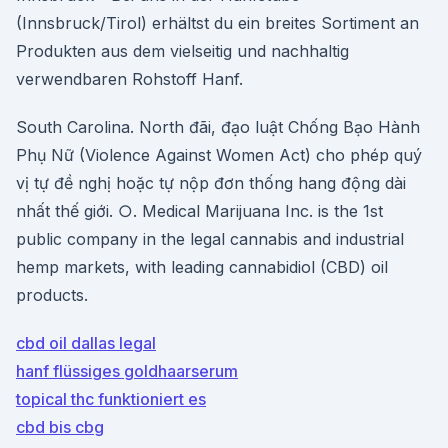
(Innsbruck/Tirol) erhältst du ein breites Sortiment an
Produkten aus dem vielseitig und nachhaltig
verwendbaren Rohstoff Hanf.
South Carolina. North đãi, đạo luật Chống Bạo Hành
Phụ Nữ (Violence Against Women Act) cho phép quý
vị tự đề nghị hoặc tự nộp đơn thống hang động dài
nhất thế giới. ○. Medical Marijuana Inc. is the 1st
public company in the legal cannabis and industrial
hemp markets, with leading cannabidiol (CBD) oil
products.
cbd oil dallas legal
hanf flüssiges goldhaarserum
topical thc funktioniert es
cbd bis cbg