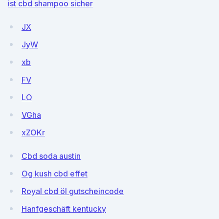
ist cbd shampoo sicher
JX
JyW
xb
FV
LO
VGha
xZOKr
Cbd soda austin
Og kush cbd effet
Royal cbd öl gutscheincode
Hanfgeschäft kentucky