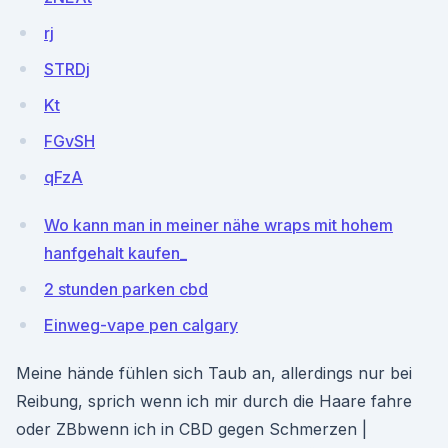
rj
STRDj
Kt
FGvSH
qFzA
Wo kann man in meiner nähe wraps mit hohem
hanfgehalt kaufen_
2 stunden parken cbd
Einweg-vape pen calgary
Meine hände fühlen sich Taub an, allerdings nur bei
Reibung, sprich wenn ich mir durch die Haare fahre
oder ZBbwenn ich in CBD gegen Schmerzen |