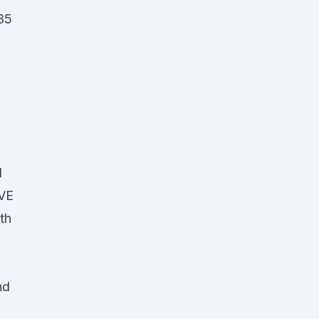
85
l
AVE
th
nd