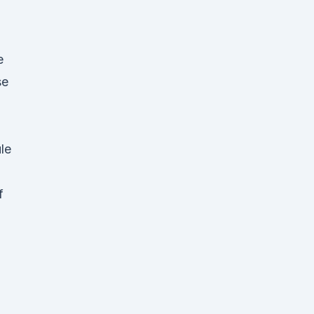
e
se
le
f