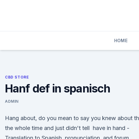
Skip
to
content
HOME
CBD STORE
Hanf def in spanisch
ADMIN
Hang about, do you mean to say you knew about th
the whole time and just didn't tell have in hand -
Translation to Spanish, pronunciation, and forum