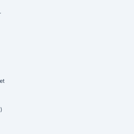
r
et
)