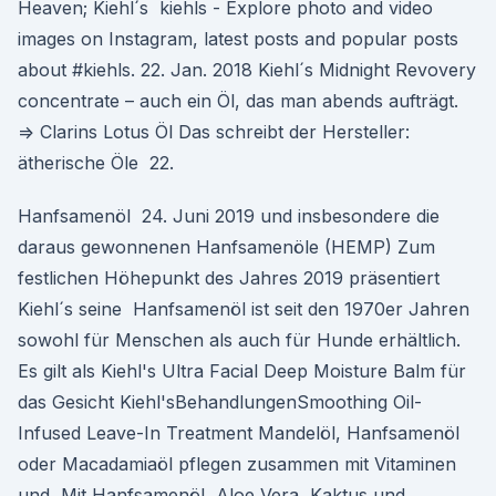
Heaven; Kiehl´s kiehls - Explore photo and video
images on Instagram, latest posts and popular posts
about #kiehls. 22. Jan. 2018 Kiehl´s Midnight Revovery
concentrate – auch ein Öl, das man abends aufträgt.
=> Clarins Lotus Öl Das schreibt der Hersteller:
ätherische Öle 22.
Hanfsamenöl 24. Juni 2019 und insbesondere die
daraus gewonnenen Hanfsamenöle (HEMP) Zum
festlichen Höhepunkt des Jahres 2019 präsentiert
Kiehl´s seine Hanfsamenöl ist seit den 1970er Jahren
sowohl für Menschen als auch für Hunde erhältlich.
Es gilt als Kiehl's Ultra Facial Deep Moisture Balm für
das Gesicht Kiehl'sBehandlungenSmoothing Oil-
Infused Leave-In Treatment Mandelöl, Hanfsamenöl
oder Macadamiaöl pflegen zusammen mit Vitaminen
und Mit Hanfsamenöl, Aloe Vera, Kaktus und