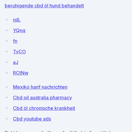
beruhigende cbd öl hund behandelt
njlL
YQnq
fn
TyCO
aJ
RCtNw
Mexiko hanf nachrichten
Cbd oil australia pharmacy
Cbd öl chronische krankheit
Cbd youtube ads