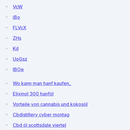
VcW
iBo
FLVcX
ZHs
Kd
UoGsz
IBOe
Wo kann man hanf kaufen_
Elixinol 300 hanföl
Vorteile von cannabis und kokosöl
Cbdistillery cyber montag
Cbd öl scottsdale viertel