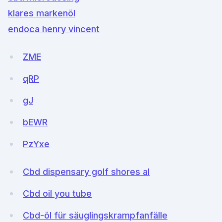
klares markenöl
endoca henry vincent
ZME
qRP
gJ
bEWR
PzYxe
Cbd dispensary golf shores al
Cbd oil you tube
Cbd-öl für säuglingskrampfanfälle