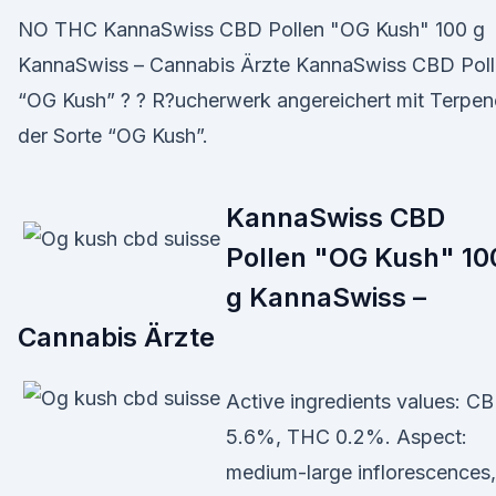
NO THC KannaSwiss CBD Pollen "OG Kush" 100 g
KannaSwiss – Cannabis Ärzte KannaSwiss CBD Pol
“OG Kush” ? ? R?ucherwerk angereichert mit Terpe
der Sorte “OG Kush”.
KannaSwiss CBD
Pollen "OG Kush" 10
g KannaSwiss –
Cannabis Ärzte
Active ingredients values: C
5.6%, THC 0.2%. Aspect:
medium-large inflorescences,