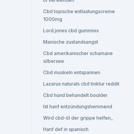
öl verwenden
Cbd topische entlastungscreme
1000mg
Lord.jones cbd gummies
Manische zustandsangst
Cbd amerikanischer schamane
silbersee
Cbd muskeln entspannen
Lazarus naturals cbd tinktur reddit
Cbd hund behandelt boulder
Ist hanf entzündungshemmend
Wird cbd-öl der grippe helfen_
Hanf def in spanisch