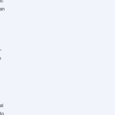
ic
han
-
e
al
do