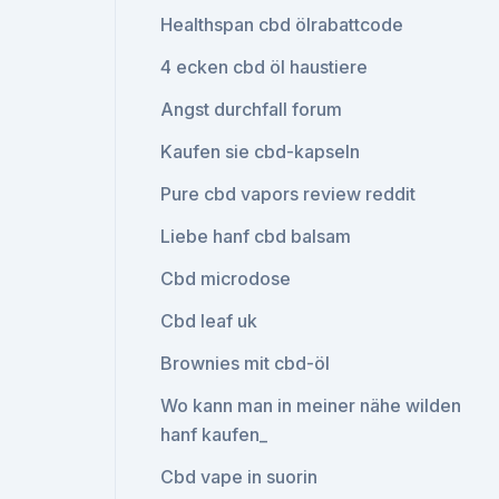
Healthspan cbd ölrabattcode
4 ecken cbd öl haustiere
Angst durchfall forum
Kaufen sie cbd-kapseln
Pure cbd vapors review reddit
Liebe hanf cbd balsam
Cbd microdose
Cbd leaf uk
Brownies mit cbd-öl
Wo kann man in meiner nähe wilden
hanf kaufen_
Cbd vape in suorin